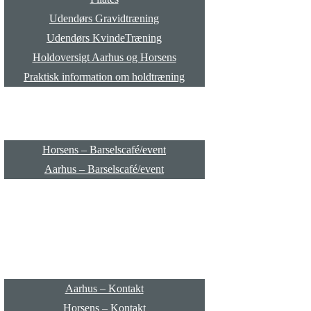
Udendørs Gravidtræning
Udendørs KvindeTræning
Holdoversigt Aarhus og Horsens
Praktisk information om holdtræning
Barselscafé/event
Horsens – Barselscafé/event
Aarhus – Barselscafé/event
Priser
Kontakt
Aarhus – Kontakt
Horsens – Kontakt