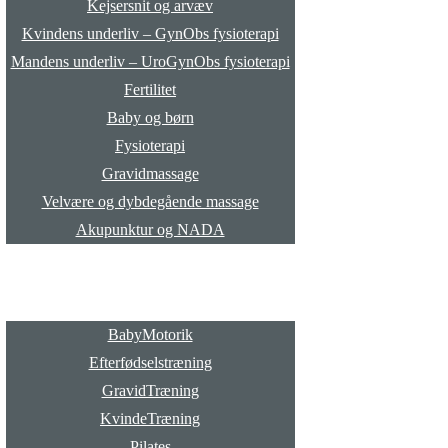
Kejsersnit og arvæv
Kvindens underliv – GynObs fysioterapi
Mandens underliv – UroGynObs fysioterapi
Fertilitet
Baby og børn
Fysioterapi
Gravidmassage
Velvære og dybdegående massage
Akupunktur og NADA
Hold
BabyMotorik
Efterfødselstræning
GravidTræning
KvindeTræning
Pilates