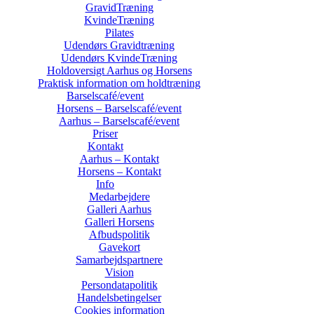
GravidTræning
KvindeTræning
Pilates
Udendørs Gravidtræning
Udendørs KvindeTræning
Holdoversigt Aarhus og Horsens
Praktisk information om holdtræning
Barselscafé/event
Horsens – Barselscafé/event
Aarhus – Barselscafé/event
Priser
Kontakt
Aarhus – Kontakt
Horsens – Kontakt
Info
Medarbejdere
Galleri Aarhus
Galleri Horsens
Afbudspolitik
Gavekort
Samarbejdspartnere
Vision
Persondatapolitik
Handelsbetingelser
Cookies information