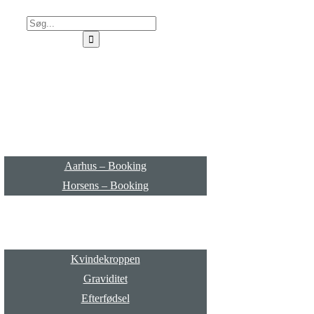
StærkHverdag
Booking
Aarhus – Booking
Horsens – Booking
Behandling
Kvindekroppen
Graviditet
Efterfødsel