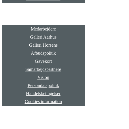
Info
Medarbejdere
Galleri Aarhus
Galleri Horsens
Afbudspolitik
Gavekort
Samarbejdspartnere
Vision
Persondatapolitik
Handelsbetingelser
Cookies information
Blog