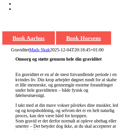
Vi hjælper dig godt igennem din
Book Aarhus
Book Horsens
Graviditet
Mads Skak
2025-12-04T20:18:45+01:00
Omsorg og støtte gennem hele din graviditet
En graviditet er en af de mest forvandlende periode i en
kvindes liv. Din krop arbejder døgnet rundt for at skabe
et lille menneske, og gennemgår enorme forandringer
under hele graviditeten – både fysisk og
følelsesmæssigt.
I takt med at din mave vokser påvirkes dine muskler, led
og og kropsholdning, og selvom det er en helt naturlig
proces, kan den være hård for kroppen.
Som gravid er det derfor normalt at opleve ubehag eller
smerter – Det betyder dog ikke, at du skal accepterer at