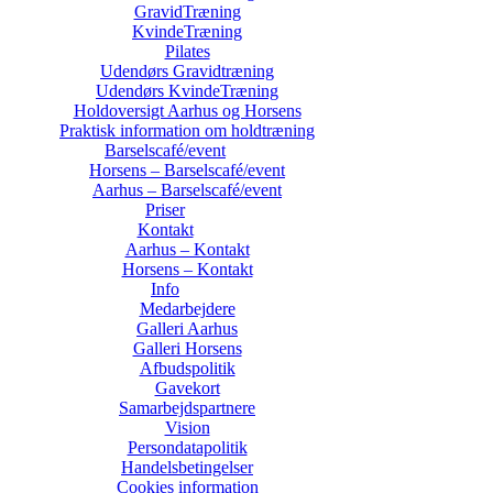
GravidTræning
KvindeTræning
Pilates
Udendørs Gravidtræning
Udendørs KvindeTræning
Holdoversigt Aarhus og Horsens
Praktisk information om holdtræning
Barselscafé/event
Horsens – Barselscafé/event
Aarhus – Barselscafé/event
Priser
Kontakt
Aarhus – Kontakt
Horsens – Kontakt
Info
Medarbejdere
Galleri Aarhus
Galleri Horsens
Afbudspolitik
Gavekort
Samarbejdspartnere
Vision
Persondatapolitik
Handelsbetingelser
Cookies information