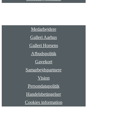
Info
Medarbejdere
Galleri Aarhus
Galleri Horsens
Afbudspolitik
Gavekort
Samarbejdspartnere
Vision
Persondatapolitik
Handelsbetingelser
Cookies information
Blog