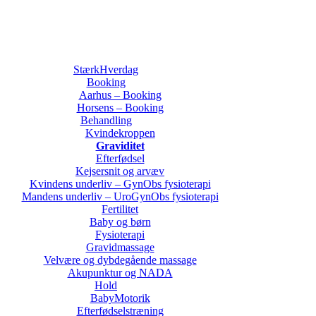
Job opslag
StærkHverdag
Booking
Aarhus – Booking
Horsens – Booking
Behandling
Kvindekroppen
Graviditet
Efterfødsel
Kejsersnit og arvæv
Kvindens underliv – GynObs fysioterapi
Mandens underliv – UroGynObs fysioterapi
Fertilitet
Baby og børn
Fysioterapi
Gravidmassage
Velvære og dybdegående massage
Akupunktur og NADA
Hold
BabyMotorik
Efterfødselstræning