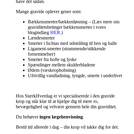
have det sådan.
Mange gravide oplever gener som:
Bækkensmerter/bækkenløsning –
(Læs mere om
graviditetsbetinget bækkensmerter i vores
blogindlæg
HER.
)
Lændesmerter
Smerter i Ischias med udstråling til ben og balle
Ligament-smerter (strammende/stikkende
fornemmelser)
Smerter fra hofte og lyske
Spændinger mellem skulderbladene
Ødem (væskeophobning)
Ufrivillig vandladning, tyngde, smerte i underlivet
Hos StærkHverdag er vi specialiserede i den gravide
krop og står klar til at hjælpe dig til mere ro,
bevægelighed og velvære gennem hele din graviditet.
Du behøver
ingen lægehenvisning
.
Bestil tid allerede i dag – din krop vil takke dig for det.