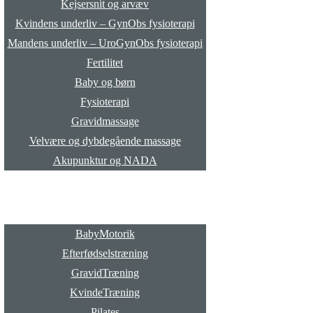
Kejsersnit og arvæv
Kvindens underliv – GynObs fysioterapi
Mandens underliv – UroGynObs fysioterapi
Fertilitet
Baby og børn
Fysioterapi
Gravidmassage
Velvære og dybdegående massage
Akupunktur og NADA
Hold
BabyMotorik
Efterfødselstræning
GravidTræning
KvindeTræning
Pilates