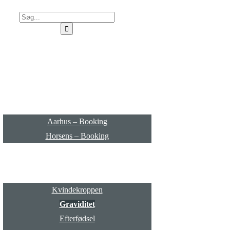
StærkHverdag
Booking
Aarhus – Booking
Horsens – Booking
Behandling
Kvindekroppen
Graviditet
Efterfødsel