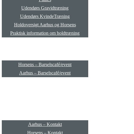
Udendørs Gravidtræning
Udendørs KvindeTræning
Holdoversigt Aarhus og Horsens
Praktisk information om holdtræning
Barselscafé/event
Horsens – Barselscafé/event
Aarhus – Barselscafé/event
Priser
Kontakt
Aarhus – Kontakt
Horsens – Kontakt