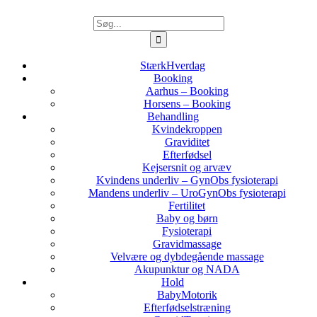
StærkHverdag
Booking
Aarhus – Booking
Horsens – Booking
Behandling
Kvindekroppen
Graviditet
Efterfødsel
Kejsersnit og arvæv
Kvindens underliv – GynObs fysioterapi
Mandens underliv – UroGynObs fysioterapi
Fertilitet
Baby og børn
Fysioterapi
Gravidmassage
Velvære og dybdegående massage
Akupunktur og NADA
Hold
BabyMotorik
Efterfødselstræning