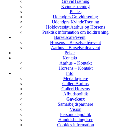
GravidTræning
KvindeTræning
Pilates
Udendørs Gravidtræning
Udendørs KvindeTræning
Holdoversigt Aarhus og Horsens
Praktisk information om holdtræning
Barselscafé/event
Horsens – Barselscafé/event
Aarhus – Barselscafé/event
Priser
Kontakt
Aarhus – Kontakt
Horsens – Kontakt
Info
Medarbejdere
Galleri Aarhus
Galleri Horsens
Afbudspolitik
Gavekort
Samarbejdspartnere
Vision
Persondatapolitik
Handelsbetingelser
Cookies information