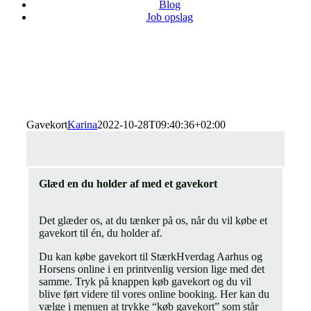
Blog
Job opslag
Køb et gavekort til
StærkHverdag
Gavekort
Karina
2022-10-28T09:40:36+02:00
Glæd en du holder af med et gavekort
Det glæder os, at du tænker på os, når du vil købe et
gavekort til én, du holder af.
Du kan købe gavekort til StærkHverdag Aarhus og
Horsens online i en printvenlig version lige med det
samme. Tryk på knappen køb gavekort og du vil
blive ført videre til vores online booking. Her kan du
vælge i menuen at trykke “køb gavekort” som står