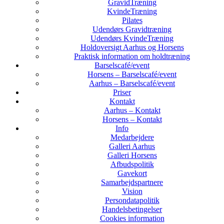
GravidTræning
KvindeTræning
Pilates
Udendørs Gravidtræning
Udendørs KvindeTræning
Holdoversigt Aarhus og Horsens
Praktisk information om holdtræning
Barselscafé/event
Horsens – Barselscafé/event
Aarhus – Barselscafé/event
Priser
Kontakt
Aarhus – Kontakt
Horsens – Kontakt
Info
Medarbejdere
Galleri Aarhus
Galleri Horsens
Afbudspolitik
Gavekort
Samarbejdspartnere
Vision
Persondatapolitik
Handelsbetingelser
Cookies information