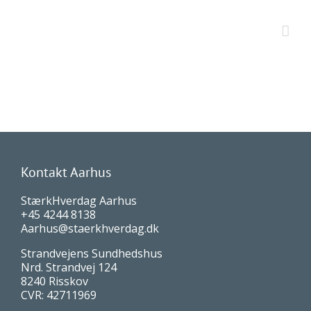
Kontakt Aarhus
StærkHverdag Aarhus
+45 4244 8138
Aarhus@staerkhverdag.dk
Strandvejens Sundhedshus
Nrd. Strandvej 124
8240 Risskov
CVR: 42711969