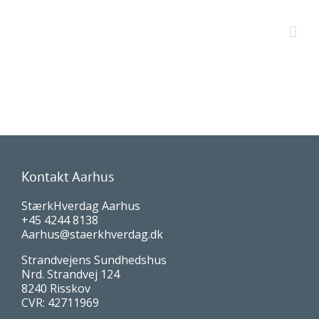
Kontakt Aarhus
StærkHverdag Aarhus
+45 4244 8138
Aarhus@staerkhverdag.dk
Strandvejens Sundhedshus
Nrd. Strandvej 124
8240 Risskov
CVR: 42711969