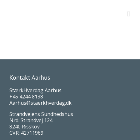
Kontakt Aarhus
StærkHverdag Aarhus
+45 4244 8138
Aarhus@staerkhverdag.dk
Strandvejens Sundhedshus
Nrd. Strandvej 124
8240 Risskov
CVR: 42711969