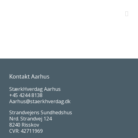
Kontakt Aarhus
StærkHverdag Aarhus
+45 4244 8138
Aarhus@staerkhverdag.dk
Strandvejens Sundhedshus
Nrd. Strandvej 124
8240 Risskov
CVR: 42711969