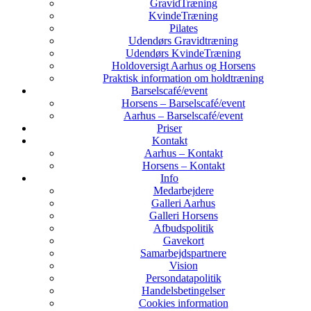
GravidTræning
KvindeTræning
Pilates
Udendørs Gravidtræning
Udendørs KvindeTræning
Holdoversigt Aarhus og Horsens
Praktisk information om holdtræning
Barselscafé/event
Horsens – Barselscafé/event
Aarhus – Barselscafé/event
Priser
Kontakt
Aarhus – Kontakt
Horsens – Kontakt
Info
Medarbejdere
Galleri Aarhus
Galleri Horsens
Afbudspolitik
Gavekort
Samarbejdspartnere
Vision
Persondatapolitik
Handelsbetingelser
Cookies information