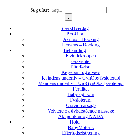
Søg efter:
StærkHverdag
Booking
Aarhus – Booking
Horsens – Booking
Behandling
Kvindekroppen
Graviditet
Efterfødsel
Kejsersnit og arvæv
Kvindens underliv – GynObs fysioterapi
Mandens underliv – UroGynObs fysioterapi
Fertilitet
Baby og børn
Fysioterapi
Gravidmassage
Velvære og dybdegående massage
Akupunktur og NADA
Hold
BabyMotorik
Efterfødselstræning