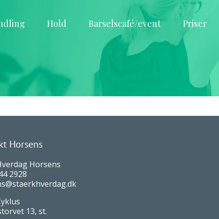
ndling
Hold
Barselscafé/event
Priser
kt Horsens
Hverdag Horsens
44 2928
s@staerkhverdag.dk
Cyklus
orvet 13, st.