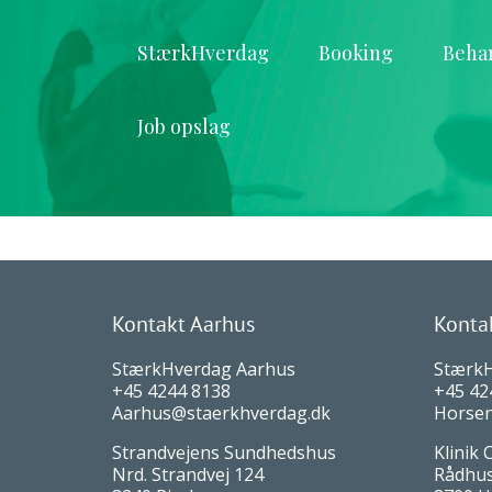
StærkHverdag
Booking
Beha
Job opslag
Kontakt Aarhus
Konta
StærkHverdag Aarhus
Stærk
+45 4244 8138
+45 42
Aarhus@staerkhverdag.dk
Horsen
Strandvejens Sundhedshus
Klinik 
Nrd. Strandvej 124
Rådhust