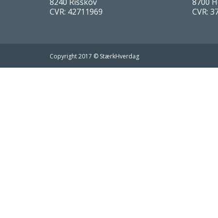
8240 Risskov
8700 H
CVR: 42711969
CVR: 3
Copyright 2017 © StærkHverdag