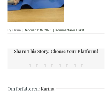
til
By
Karina
|
februar 11th, 2026
|
Kommentarer lukket
1000010714
Share This Story, Choose Your Platform!
Facebook
Twitter
Reddit
LinkedIn
Tumblr
Pinterest
Vk
E-
mail
Om forfatteren:
Karina