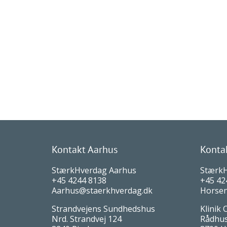
StærkHverdag
Booking
Beha
Job opslag
Kontakt Aarhus
Konta
StærkHverdag Aarhus
Stærk
+45 4244 8138
+45 42
Aarhus@staerkhverdag.dk
Horsen
Strandvejens Sundhedshus
Klinik 
Nrd. Strandvej 124
Rådhust