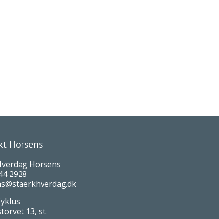
ndling
Hold
Barselscafé/event
Priser
kt Horsens
Hverdag Horsens
44 2928
s@staerkhverdag.dk
Cyklus
orvet 13, st.