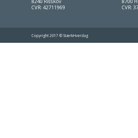
8240 Risskov
8700 H
CVR: 42711969
CVR: 3
Copyright 2017 © StærkHverdag